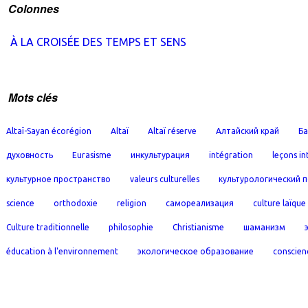
Colonnes
À LA CROISÉE DES TEMPS ET SENS
Mots clés
Altaï-Sayan écorégion
Altaï
Altaï réserve
Алтайский край
Ба
духовность
Eurasisme
инкультурация
intégration
leçons in
культурное пространство
valeurs culturelles
культурологический 
science
orthodoxie
religion
самореализация
culture laïque
Culture traditionnelle
philosophie
Christianisme
шаманизм
éducation à l'environnement
экологическое образование
conscien