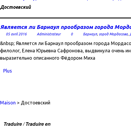
Достоевский
Является ли Барнаул прообразом города Морд
05 avril 2016
Administrateur
0
Барнаул
,
город Мордасова
,
&nbsp; Является ли Барнаул прообразом города Мордас
филолог, Елена Юрьевна Сафронова, выдвинула очень ин
выразительно описанного Фёдором Миха
Plus
Maison
> Достоевский
Traduire / Traduire en