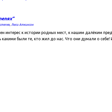
тепях”
степях
,
Люси Аткинсон
лен интерес к истории родных мест, к нашим далёким пр
 какими были те, кто жил до нас. Что они думали о себе! 