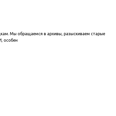
едкам. Мы обращаемся в архивы, разыскиваем старые
И, особен