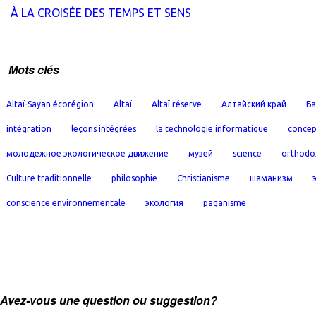
À LA CROISÉE DES TEMPS ET SENS
Mots clés
Altaï-Sayan écorégion
Altaï
Altaï réserve
Алтайский край
Ба
intégration
leçons intégrées
la technologie informatique
concep
молодежное экологическое движение
музей
science
orthodo
Culture traditionnelle
philosophie
Christianisme
шаманизм
conscience environnementale
экология
paganisme
Avez-vous une question ou suggestion?