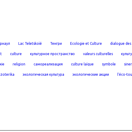
рнаул
Lac Teletskoïé
Тенгри
Ecologie et Culture
dialogue des 
t
culture
культурное пространство
valeurs culturelles
культ
xie
religion
самореализация
culture laïque
symbole
sine
эzoterika
экологическая культура
экологические акции
l'éco-to