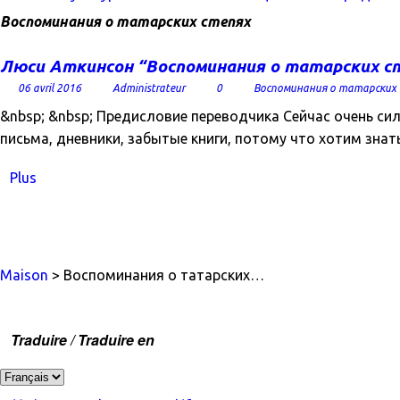
Воспоминания о татарских степях
Люси Аткинсон “Воспоминания о татарских с
06 avril 2016
Administrateur
0
Воспоминания о татарских 
&nbsp; &nbsp; Предисловие переводчика Сейчас очень си
письма, дневники, забытые книги, потому что хотим знать
Plus
Maison
> Воспоминания о татарских…
Traduire / Traduire en