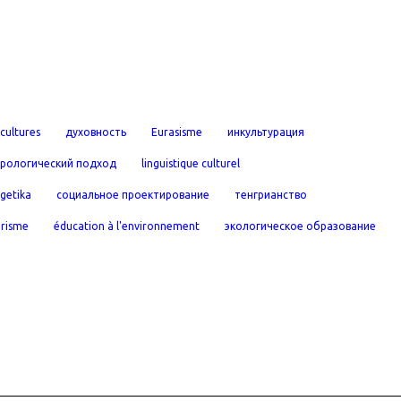
cultures
духовность
Eurasisme
инкультурация
урологический подход
linguistique culturel
rgetika
социальное проектирование
тенгрианство
urisme
éducation à l'environnement
экологическое образование