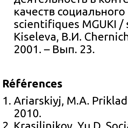
качеств социального
scientifiques MGUKI / s
Kiseleva, В.И. Cherni
2001. – Вып. 23.
Références
Ariarskiyj, M.A. Priklad
2010.
Krasiljnikov, Yu.D. Soc