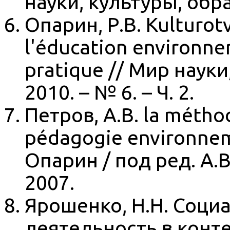
науки, культуры, обра
Опарин, Р.В. Kulturot
l'éducation environne
pratique // Мир науки
2010. – № 6. – Ч. 2.
Петров, А.В. la métho
pédagogie environneme
Опарин / под ред. А.В.
2007.
Ярошенко, Н.Н. Соци
деятельность в конт