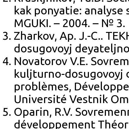
kak ponyatie: analyse 
MGUKI. – 2004. – № 3.
Zharkov, Ap. J.-C.. T
dosugovoyj deyateljnos
Novatorov V.E. Sovr
kuljturno-dosugovoyj d
problèmes, Développe
Université Vestnik Om
Oparin, R.V. Sovremen
développement Théor