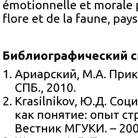
émotionnelle et morale p
flore et de la faune, pay
Библиографический с
Ариарский, М.А. Прик
СПБ., 2010.
Krasilnikov, Ю.Д. Со
как понятие: опыт ст
Вестник МГУКИ. – 200