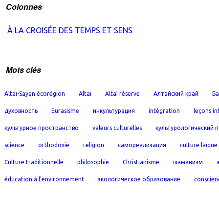
Colonnes
À LA CROISÉE DES TEMPS ET SENS
Mots clés
Altaï-Sayan écorégion
Altaï
Altaï réserve
Алтайский край
Ба
духовность
Eurasisme
инкультурация
intégration
leçons in
культурное пространство
valeurs culturelles
культурологический 
science
orthodoxie
religion
самореализация
culture laïque
Culture traditionnelle
philosophie
Christianisme
шаманизм
éducation à l'environnement
экологическое образование
conscien