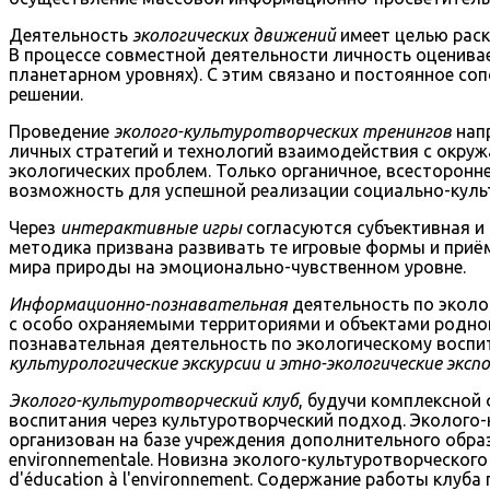
Деятельность
экологических движений
имеет целью раск
В процессе совместной деятельности личность оценива
планетарном уровнях). С этим связано и постоянное со
решении.
Проведение
эколого-культуротворческих тренингов
нап
личных стратегий и технологий взаимодействия с окру
экологических проблем. Только органичное, всесторонн
возможность для успешной реализации социально-культ
Через
интерактивные игры
согласуются субъективная и
методика призвана развивать те игровые формы и приё
мира природы на эмоционально-чувственном уровне.
Информационно-познавательная
деятельность по эколо
с особо охраняемыми территориями и объектами родног
познавательная деятельность по экологическому воспи
культурологические экскурсии и этно-экологические экспо
Эколого-культуротворческий клуб
, будучи комплексной
воспитания через культуротворческий подход. Эколого
организован на базе учреждения дополнительного образовани
environnementale. Новизна эколого-культуротворческого кл
d'éducation à l'environnement. Содержание работы клуб