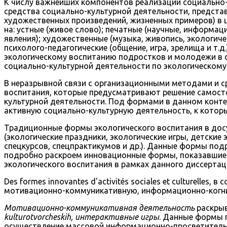
К числу важнейших компонентов реализации социально-
средства социально-культурной деятельности, предста
художественных произведений, жизненных примеров) в 
на: устные (живое слово); печатные (научные, информа
явления); художественные (музыка, живопись, экологичес
психолого-педагогические (общение, игра, зрелища и т.
экологическому воспитанию подростков и молодежи в с
социально-культурной деятельности по экологическому
В неразрывной связи с организационными методами и с
воспитания, которые предусматривают решение самост
культурной деятельности. Под формами в данном конте
активную социально-культурную деятельность, к кото
Традиционные формы экологического воспитания в досу
(экологические праздники, экологические игры, детские экол
спецкурсов, спецпрактикумов и др.). Данные формы под
подробно раскроем инновационные формы, показавшие 
экологического воспитания в рамках данного диссерта
Des formes innovantes d'activités sociales et culturell
мотивационно-коммуникативную, информационно-когни
Мотивационно-коммуникативная деятельность
раскрыв
kulturotvorcheskih, интерактивные игры
. Данные формы 
осуществление массовой информационно-просветительн