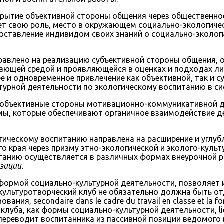
рытие объективной стороны общения через общественное 
ет свою роль, место в окружающем социально-экологиче
поставление индивидом своих знаний о социально-эколог
равлено на реализацию субъективной стороны общения, 
жающей средой и проявляющейся в оценках и подходах ли
ее и одновременное привлечение как объективной, так и
урной деятельности по экологическому воспитанию в си
 объективные стороны мотивационно-коммуникативной д
мы, которые обеспечивают органичное взаимодействие д
гическому воспитанию направлена на расширение и углуб
о края через призму этно-экологической и эколого-кул
танию осуществляется в различных формах внеурочной р
зиции.
 формой социально-культурной деятельности, позволяет 
-культуротворческий клуб не обязательно должна быть о
я, secondaire dans le cadre du travail en classe et la fon
уба, как формы социально-культурной деятельности, liée à l
а переводит воспитанника из пассивной позиции ведомого