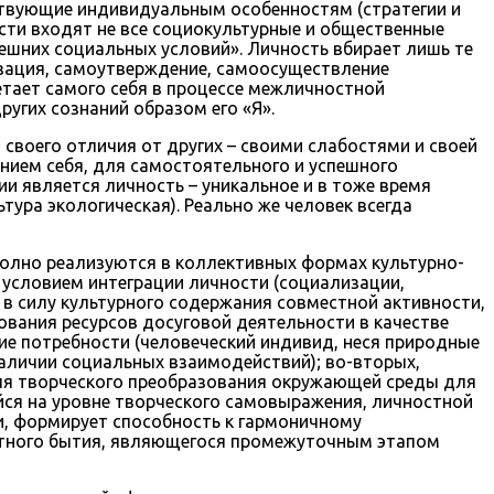
ствующие индивидуальным особенностям (стратегии и
сти входят не все социокультурные и общественные
нешних социальных условий». Личность вбирает лишь те
зация, самоутверждение, самоосуществление
етает самого себя в процессе межличностной
угих сознаний образом его «Я».
своего отличия от других – своими слабостями и своей
анием себя, для самостоятельного и успешного
и является личность – уникальное и в тоже время
ура экологическая). Реально же человек всегда
полно реализуются в коллективных формах культурно-
 условием интеграции личности (социализации,
 в силу культурного содержания совместной активности,
вания ресурсов досуговой деятельности в качестве
кие потребности (человеческий индивид, неся природные
наличии социальных взаимодействий); во-вторых,
ля творческого преобразования окружающей среды для
йся на уровне творческого самовыражения, личностной
ти, формирует способность к гармоничному
стного бытия, являющегося промежуточным этапом