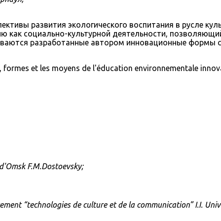
спективы развития экологического воспитания в русле ку
ю как социально-культурной деятельности, позволяющий
риваются разработанные автором инновационные формы с
es, formes et les moyens de l'éducation environnementale inno
at d'Omsk F.M.Dostoevsky;
ent “technologies de culture et de la communication” I.I. Unive