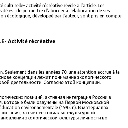
ulturelle- activité récréative révèle à l'article. Les
vité est de permettre d'aborder à l'élaboration de ses
on écologique, développé par l'auteur, sont pris en compte
 Activité récréative
on. Seulement dans les années 70. une attention accrue à la
]. В основе концепции лежит понимание экологического
овой деятельности. Согласно этой концепции,
логических позиций, активная интеграция России в
ия, которые были озвучены на Первой Московской
ucation environnementale (1995 г.). В материалах
итания, за счет ее социально-культурной
тановления экологической культуры личности во