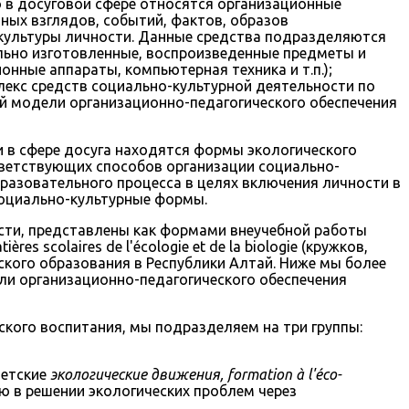
 в досуговой сфере относятся организационные
ных взглядов, событий, фактов, образов
 культуры личности. Данные средства подразделяются
иально изготовленные, воспроизведенные предметы и
ионные аппараты, компьютерная техника и т.п.);
плекс средств социально-культурной деятельности по
й модели организационно-педагогического обеспечения
 в сфере досуга находятся формы экологического
ветствующих способов организации социально-
разовательного процесса в целях включения личности в
социально-культурные формы.
ости, представлены как формами внеучебной работы
es scolaires de l'écologie et de la biologie (кружков,
ского образования в Республики Алтай. Ниже мы более
и организационно-педагогического обеспечения
ического воспитания, мы подразделяем на три группы:
детские
экологические движения, formation à l'éco-
 в решении экологических проблем через