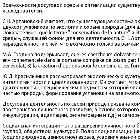
Возможности досуговой сферы в оптимизации существу
исследователей.
С.Н. Артановский считает, что существующая система э
двухсот учебников по экологии и охране природы (для ш
Показательно, que le terme "conservation de la nature" a 
среды», служащей фоном для его деятельности. С.Н. Ар
неразделенности с ней, что возможно только за рамкам
М.А. Гордина подчеркивает, que les chercheurs doivent se 
environnementale dans le domaine complexe de loisirs par: 
bénévolat; 3) la création d'options pour le contenu et le
Ю.Д. Красильников рассматривает экологическую культ
интеллигентности и цивилизованности. Он считает, что
деятельности», специфическим предметом которой явля
частью природы, формирование установки на взаимопо
Досуговая деятельность по своей природе призвана ко
пространство личностного развития, в основе которого
инкультурации, адаптации, реинтеграции и т.д.) и само
Социальная интеграция – это расширение личностного 
группой, обществом, культурой. Полюс социализации (и
(социоприродное, ценностное) espace, усвоения знаний 