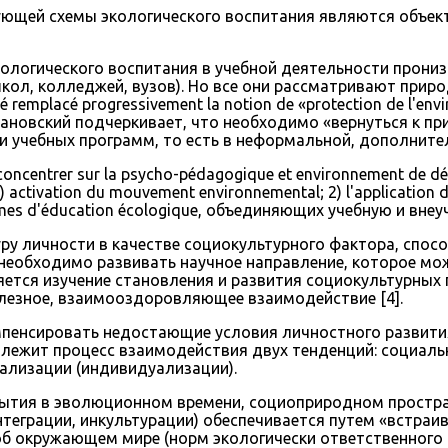
ющей схемы экологического воспитания являются объек
кологического воспитания в учебной деятельности прониз
кол, колледжей, вузов). Но все они рассматривают природ
été remplacé progressivement la notion de «protection de l
тановский подчеркивает, что необходимо «вернуться к пр
и учебных программ, то есть в неформальной, дополнител
concentrer sur la psycho-pédagogique et environnement de d
1) activation du mouvement environnemental; 2) l'application
s formes d'éducation écologique, объединяющих учебную и вне
уру личности в качестве социокультурного фактора, сп
 необходимо развивать научное направление, которое мо
ется изучение становления и развития социокультурных
лезное, взаимооздоровляющее взаимодействие [4].
мпенсировать недостающие условия личностного развития
 лежит процесс взаимодействия двух тенденций: социаль
реализации (индивидуализации).
бытия в эволюционном времени, социоприродном простр
нтеграции, инкультурации) обеспечивается путем «встраи
об окружающем мире (норм экологически ответственного по