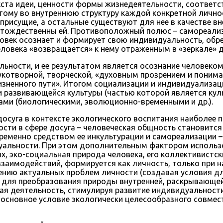
екста идеи, ценности формы жизнедеятельности, соответ
тому во внутреннюю структуру каждой конкретной лично
 присущие, а остальные существуют для нее в качестве в
, тождественны ей. Противоположный полюс – самореали
ловек осознает и формирует свою индивидуальность, обр
овека «возвращается» к нему отраженным в «зеркале» др
ности, и ее результатом является осознание человеком 
рукотворной, творческой, «духовным прозрением и поним
зненного пути». Итогом социализации и индивидуализаци
 развивающейся культуры (частью которой является культ
сами (биологическими, эволюционно-временными и др.).
осуга в контексте экологического воспитания наиболее 
сти в сфере досуга – человеческая общность становится
еменно средством ее инкультурации и самореализации –
уальности. При этом дополнительным фактором использо
ых, эко-социальная природа человека, его коллективистс
заимодействий, формируется как личность, только при 
нию актуальных проблем личности (создавая условия д
ия для преобразования природы внутренней, раскрывающе
говая деятельность, стимулируя развитие индивидуальнос
 основное условие экологически целесообразного совме