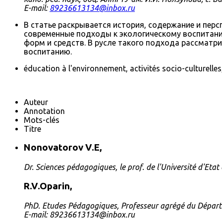
E-mail:
89236613134@inbox.ru
В статье раскрывается история, содержание и пер
современные подходы к экологическому воспитани
форм и средств. В русле такого подхода рассмат
воспитанию.
éducation à l'environnement, activités socio-culturell
Auteur
Annotation
Mots-clés
Titre
Nonovatorov V.Е,
Dr. Sciences pédagogiques, le prof. de l'Université d'Et
R.V.Oparin,
PhD. Etudes Pédagogiques, Professeur agrégé du Départem
E-mail: 89236613134@inbox.ru