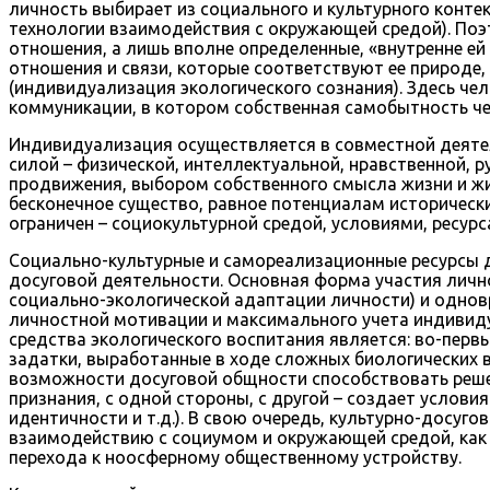
личность выбирает из социального и культурного конт
технологии взаимодействия с окружающей средой). Поэ
отношения, а лишь вполне определенные, «внутренне ей
отношения и связи, которые соответствуют ее природе
(индивидуализация экологического сознания). Здесь че
коммуникации, в котором собственная самобытность чел
Индивидуализация осуществляется в совместной деятель
силой – физической, интеллектуальной, нравственной, 
продвижения, выбором собственного смысла жизни и жи
бесконечное существо, равное потенциалам исторически
ограничен – социокультурной средой, условиями, ресур
Социально-культурные и самореализационные ресурсы д
досуговой деятельности. Основная форма участия лично
социально-экологической адаптации личности) и одновр
личностной мотивации и максимального учета индивид
средства экологического воспитания является: во-перв
задатки, выработанные в ходе сложных биологических в
возможности досуговой общности способствовать реше
признания, с одной стороны, с другой – создает услов
идентичности и т.д.). В свою очередь, культурно-досу
взаимодействию с социумом и окружающей средой, как
перехода к ноосферному общественному устройству.