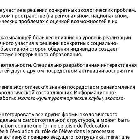
участие в решении конкретных экологических проблем.
ском пространстве (на региональном, национальном,
ических проблемах с оценкой возможностей в их
оказывающей большее влияние на уровень реализации
чного участия в решении конкретных социально-
 субъективной сторон общения индивидов создает
стеме непрерывного образования.
еятельности. Специально разработанная интерактивная
етей друг с другом посредством активации восприятия
ление экологических знаний посредством ознакомления
ьтурологической составляющих. Информационно-
аботы:
эколого-культуротворческие клубы, эколого-
интегрировать все другие формы экологического
тдельным самостоятельной структурой, а может быть
ction comme une forme de loisir de l'éducation
'évolution du rôle de l'élève dans le processus
 в активную позицию ведущего: сотрудника, mener une