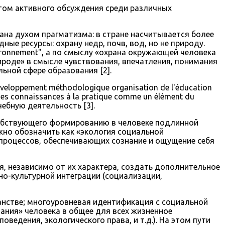
том активного обсуждения среди различных
ана духом прагматизма: в стране насчитывается более
ные ресурсы: охрану недр, почв, вод, но не природу.
'environnement", а по смыслу «охрана окружающей человека
ироде» в смысле чувствования, впечатления, понимания
ьной сфере образования [2].
éveloppement méthodologique organisation de l'éducation
 des connaissances à la pratique comme un élément du
учебную деятельность [3].
особствующего формированию в человеке подлинной
жно обозначить как «экология социальной
 процессов, обеспечивающих сознание и ощущение себя
, независимо от их характера, создать дополнительное
но-культурной интеграции (социализации,
анстве; многоуровневая идентификация с социальной
вания» человека в общее для всех жизненное
ведения, экологического права, и т.д.). На этом пути