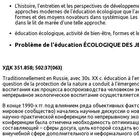
L'histoire, l'entretien et les perspectives de développeme
approches modernes de l'éducation écologique que l'acti
formes et des moyens novateurs dans systémique. Les fo
dans le lit de marée d'une telle approche.
éducation écologique, activité de bien-être, formes et
Problème de l'éducation ÉCOLOGIQUE DES JE
УДК 351.858; 502:37(063)
Traditionnellement en Russie, avec 30s. XX c. éducation à l'
question de la protection de la nature a conduit à l'émerg
воспитания как процесса воспроизводства человеком эк
непрерывное экологическое воспитание осуществляется к
В конце 1990-х гг. под влиянием ряда объективных факт
мировое сообщество) начались научные дискуссии о нов
научно-практической конференции по непрерывному экологи
конференции была отмечена необходимость оптимизации
составляющей – сферы досуга, цель которой создать в
внеучебной сфере дополнительного и неформального об