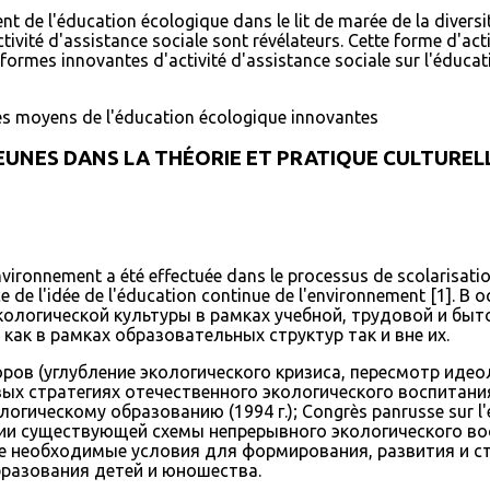
nt de l'éducation écologique dans le lit de marée de la diversité c
vité d'assistance sociale sont révélateurs. Cette forme d'acti
rmes innovantes d'activité d'assistance sociale sur l'éducati
 les moyens de l'éducation écologique innovantes
UNES DANS LA THÉORIE ET ​​PRATIQUE CULTURELLE-
environnement a été effectuée dans le processus de scolarisati
ence de l'idée de l'éducation continue de l'environnement [1
ологической культуры в рамках учебной, трудовой и быт
ак в рамках образовательных структур так и вне их.
оров (углубление экологического кризиса, пересмотр идео
ых стратегиях отечественного экологического воспитан
ческому образованию (1994 г.); Congrès panrusse sur l'éd
 существующей схемы непрерывного экологического восп
се необходимые условия для формирования, развития и с
разования детей и юношества.