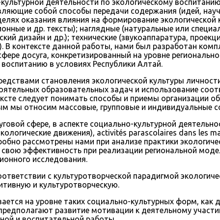
культурной деятельности по экологическому воспитанию
вляющие собой способы передачи содержания (идей, науч
целях оказания влияния на формирование экологической
ционные и др. тексты); наглядные (натуральные или спец
кий дизайн и др.); технические (звукоаппаратура, проекц
д.). В контексте данной работы, нами был разработан ком
фере досуга, конкретизированный на уровне регионально
 воспитанию в условиях Республики Алтай.
редствами становления экологической культуры личности
оятельных образовательных задач и использование соот
ксте следует понимать способы и приемы организации об
рым мы относим массовые, групповые и индивидуальные 
говой сфере, в аспекте социально-культурной деятельн
огические движения), activités parascolaires dans les matièr
робно рассмотрены нами при анализе практики экологиче
свою эффективность при реализации региональной модел
ционного исследования.
es, в соответствии с культуротворческой парадигмой эколог
тивную и культуротворческую.
ается на уровне таких социально-культурных форм, как 
предполагают развитие мотивации к деятельному участию
ой и воспитательной работы.