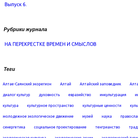
Выпуск 6.
Рубрики журнала
НА ПЕРЕКРЕСТКЕ ВРЕМЕН И СМЫСЛОВ
Теги
Алтае-Саянский экорегион
Алтай
Алтайский заповедник
Алта
диалог культур
духовность
евразийство
инкультурация
и
культура
культурное пространство
культурные ценности
кул
молодежное экологическое движение
музей
наука
правосла
синергетика
социальное проектирование
тенгрианство
трад
экологическая культура
экологические акции
экологический тур